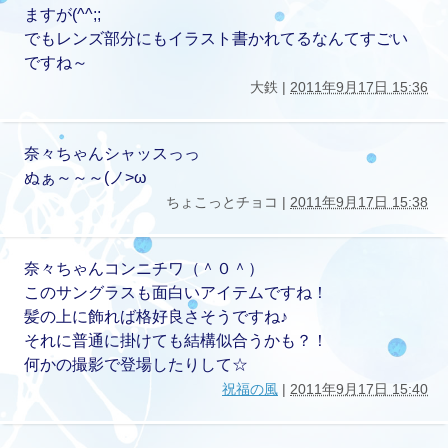
ますが(^^;;
でもレンズ部分にもイラスト書かれてるなんてすごい
ですね～
大鉄 |
2011年9月17日 15:36
奈々ちゃんシャッスっっ
ぬぁ～～～(ノ>ω
ちょこっとチョコ |
2011年9月17日 15:38
奈々ちゃんコンニチワ（＾０＾）
このサングラスも面白いアイテムですね！
髪の上に飾れば格好良さそうですね♪
それに普通に掛けても結構似合うかも？！
何かの撮影で登場したりして☆
祝福の風
|
2011年9月17日 15:40