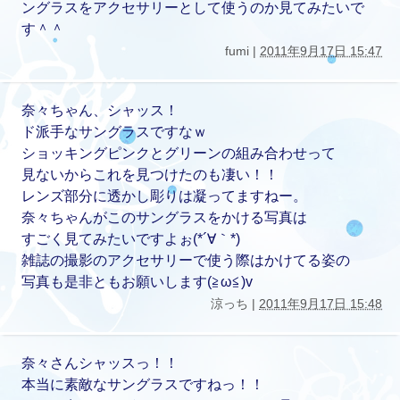
ングラスをアクセサリーとして使うのか見てみたいで
す＾＾
fumi |
2011年9月17日 15:47
奈々ちゃん、シャッス！
ド派手なサングラスですなｗ
ショッキングピンクとグリーンの組み合わせって
見ないからこれを見つけたのも凄い！！
レンズ部分に透かし彫りは凝ってますねー。
奈々ちゃんがこのサングラスをかける写真は
すごく見てみたいですよぉ(*´∀｀*)
雑誌の撮影のアクセサリーで使う際はかけてる姿の
写真も是非ともお願いします(≧ω≦)v
涼っち |
2011年9月17日 15:48
奈々さんシャッスっ！！
本当に素敵なサングラスですねっ！！