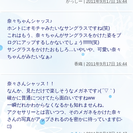
かっしー |
2011年9月17日 16:44
奈々ちゃんシャッス♪
ホントにオモチャみたいなサングラスですね(笑)
これはもう、奈々ちゃんがサングラスをかけた姿をブ
ログにアップするしかないでしょう!!!!!!!(笑)
サングラスをかけたおもしろ…いやいや、可愛い奈々
ちゃんがみたいなぁ♪
香織 |
2011年9月17日 16:44
奈々さんシャッス！！
なんか、見ただけで楽しそうなメガネです♪( ´▽｀)
確かに普通につけてたら面白いですねww
一瞬だれかわからなくなるかも知れませんね。
アクセサリーとは言いつつ、そのメガネをかけた奈々
さんの写真がアップされるのを密かに待っています(□-
□)