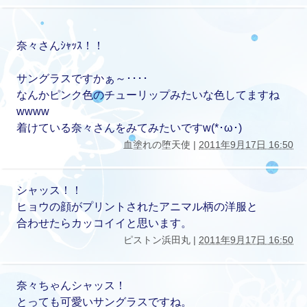
奈々さんｼｬｯｽ！！
サングラスですかぁ～････
なんかピンク色のチューリップみたいな色してますね
wwww
着けている奈々さんをみてみたいですw(*･ω･)
血塗れの堕天使 |
2011年9月17日 16:50
シャッス！！
ヒョウの顔がプリントされたアニマル柄の洋服と
合わせたらカッコイイと思います。
ピストン浜田丸 |
2011年9月17日 16:50
奈々ちゃんシャッス！
とっても可愛いサングラスですね。