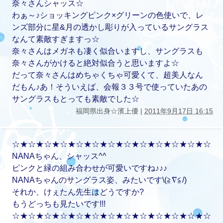
奈々さんシャッス☆
わぁ～♪ショッキングピンク×グリーンの色使いで、レ
ンズ部分に星&月の透かし彫りが入っているサングラス
なんて素敵すぎますっ☆
奈々さんはメガネも凄く似合いますし、サングラスも
奈々さんがかけると絶対似合うと思いますよ☆
だって奈々さんはめちゃくちゃ可愛くて、超美人なん
だもん♪あ！そういえば、会報３３号で使っていたあの
サングラスもとっても素敵でした☆
福岡県出身☆濱上優 |
2011年9月17日 16:15
☆★☆★☆★☆★☆★☆★☆★☆★☆★☆★☆★☆★☆
NANAちゃん、シャッス^^
ピンクと緑の組み合わせが可愛いですね♪♪♪
NANAちゃんのサングラス姿、みたいです\(≧∇≦/)
それか、けぇたん先生はどうですか?
もうどっちも見たいです!!!
☆★☆★☆★☆★☆★☆★☆★☆★☆★☆★☆★☆★☆