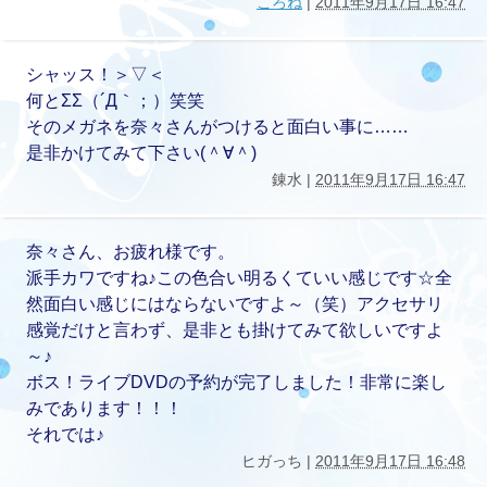
ころね
|
2011年9月17日 16:47
シャッス！＞▽＜
何とΣΣ（´Д｀；）笑笑
そのメガネを奈々さんがつけると面白い事に……
是非かけてみて下さい(＾∀＾)
錬水 |
2011年9月17日 16:47
奈々さん、お疲れ様です。
派手カワですね♪この色合い明るくていい感じです☆全
然面白い感じにはならないですよ～（笑）アクセサリ
感覚だけと言わず、是非とも掛けてみて欲しいですよ
～♪
ボス！ライブDVDの予約が完了しました！非常に楽し
みであります！！！
それでは♪
ヒガっち |
2011年9月17日 16:48