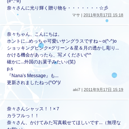
(#^.^#)
奈々さんに光り輝く贈り物を・・・・・・・☆彡
マサ |
2011年9月17日 15:18
奈々ちゃん、こんにちは。
ホントに...めっちゃ可愛いサングラスですね～o(^-^)o
ショッキングピンク×グリーン＆星＆月の透かし彫り...
かける機会があったら、写メください(^^ゞ
確かに...外国のお菓子みたい♪(笑)
p.s
『Nana's Message』も...
更新されましたねっ(^O^)/
aki7 |
2011年9月17日 15:19
奈々さんシャッス！！×７
カラフルっ！！
奈々さん、かけてみた写真載せてほしいです...（無理な