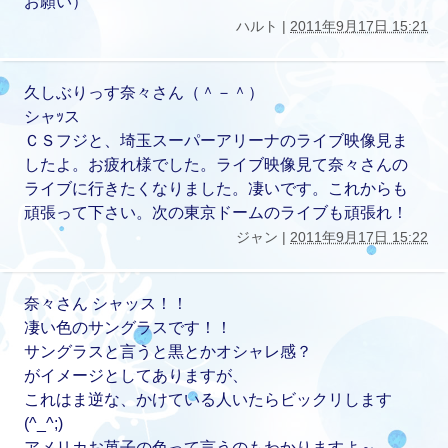
お願い）
ハルト |
2011年9月17日 15:21
久しぶりっす奈々さん（＾－＾）
シャｯス
ＣＳフジと、埼玉スーパーアリーナのライブ映像見ま
したよ。お疲れ様でした。ライブ映像見て奈々さんの
ライブに行きたくなりました。凄いです。これからも
頑張って下さい。次の東京ドームのライブも頑張れ！
ジャン |
2011年9月17日 15:22
奈々さん シャッス！！
凄い色のサングラスです！！
サングラスと言うと黒とかオシャレ感？
がイメージとしてありますが、
これはま逆な、かけている人いたらビックリします
(^_^;)
アメリカお菓子の色って言うのもわかりますよ～