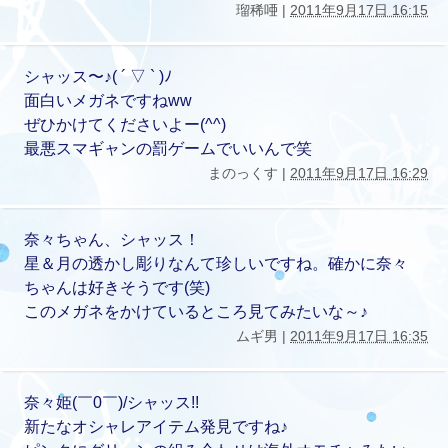
瑠稀唖 |
2011年9月17日 16:15
シャッス〜♪( ´ ▽ ` )ﾉ
面白いメガネですねww
ぜひかけてくださいよー(^^)
最悪スマギャンの罰ゲームでいいんで笑
まのっくす |
2011年9月17日 16:29
奈々ちゃん、シャッス！
星＆月の透かし彫りなんて珍しいですね。確かに奈々
ちゃんは好きそうです(笑)
このメガネをかけているところ見てみたいな～♪
ムギ男 |
2011年9月17日 16:35
奈々姫(￣0￣)/シャッス!!
新たなオシャレアイテム発見ですね♪