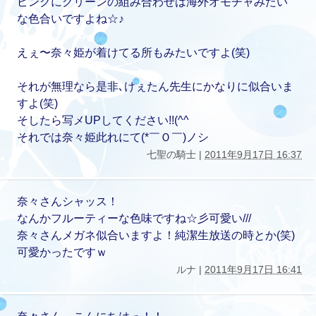
ピンクにグリーンの組み合わせは海外オモチャみたい
な色合いですよね☆♪
えぇ〜奈々姫が着けてる所もみたいですよ(笑)
それが無理なら是非､けぇたん先生にかなりに似合いま
すよ(笑)
そしたら写メUPしてください!!(^^ゞ
それでは奈々姫此れにて(*￣Ｏ￣)ノシ
七聖の騎士 |
2011年9月17日 16:37
奈々さんシャッス！
なんかフルーティーな色味ですね☆彡可愛い///
奈々さんメガネ似合いますよ！純潔生放送の時とか(笑)
可愛かったですｗ
ルナ |
2011年9月17日 16:41