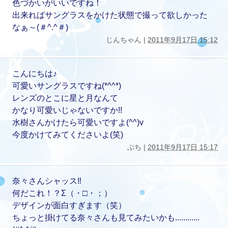
色づかいがいいですね！
出来ればサングラスをかけた状態で撮って欲しかった
なぁ～(＃^.^＃)
じんちゃん |
2011年9月17日 15:12
こんにちは♪
可愛いサングラスですね(*^^*)
レンズのとこに星と月なんて
かなり可愛いじゃないですか!!
水樹さんかけたら可愛いですよ(^^)v
今度かけてみてくださいよ(笑)
ぶち |
2011年9月17日 15:17
奈々さんシャッス‼
何だこれ！？Σ（・□・；）
デザインが面白すぎます（笑）
ちょっと掛けてる奈々さんも見てみたいかも............