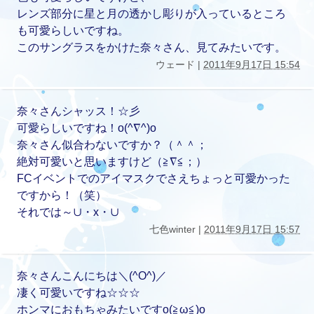
レンズ部分に星と月の透かし彫りが入っているところ
も可愛らしいですね。
このサングラスをかけた奈々さん、見てみたいです。
ウェード |
2011年9月17日 15:54
奈々さんシャッス！☆彡
可愛らしいですね！o(^∇^)o
奈々さん似合わないですか？（＾＾；
絶対可愛いと思いますけど（≧∇≦；）
FCイベントでのアイマスクでさえちょっと可愛かった
ですから！（笑）
それでは～∪・x・∪
七色winter |
2011年9月17日 15:57
奈々さんこんにちは＼(^O^)／
凄く可愛いですね☆☆☆
ホンマにおもちゃみたいですo(≧ω≦)o