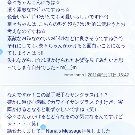
奈々ちゃんこんにちは☆
凄く素敵なｻﾝｸﾞﾗｽですねっ☆
色合いやﾃﾞｻﾞｲﾝがとても可愛いらしいです(^-^)
奈々ちゃんは､こちらのｻﾝｸﾞﾗｽをｱｸｾｻﾘｰ的に使おうとお
考えなのですね☆
素敵なｱｲﾃﾑなので､ﾜﾝﾎﾟｲﾝﾄなどに良さそうですね(^-^)
それにしても､奈々ちゃんがかけると面白いことになっ
てしまうとはっ!!
失礼ながら､ぜひ1度かけられたお姿を見てみたいと思
ってしまう自分でした～m(__)m
tomo tomo |
2011年9月17日 15:42
なんですか！この派手派手なサングラスは！？
確かに遊び心満載でカワイイサングラスですけど、実
際かけるとなると恥ずかしいですね（笑）
奈々さんがかけるとどうなるのか気になるんですけど
ぉ・・・（笑）
話変わりまして、Nana's Message拝見しました！