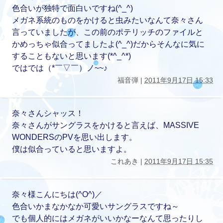
色合いが独特で面白いですね(^_^)
メガネ系統のものをかけると虫みたいなんて奈々さん
言っていましたが、この前のポテリッチのファイルと
かめっちゃ似合ってましたよ(^_^)だからそんなに気に
することもないと思います(*^_^*)
ではでは（*￣▽￣）ノ~~♪
福音弾 |
2011年9月17日 15:33
奈々さんシャッス！
奈々さんがサングラスをかけると言えば、MASSIVE
WONDERSのPVを思い出します。
僕は似合っていると思いますよ。
これあき |
2011年9月17日 15:35
奈々様こんにちは(^O^)／
色合いかまなかなか可愛いサングラスですね～
でも個人的にはメガネがいいかなーなんて思ったりし