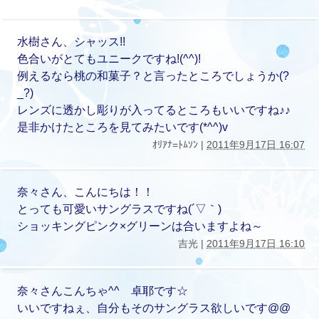
水樹さん、シャッス!!
色合いがとてもユニークですね!(^^)!
例えるなら桃の和菓子？と言ったところでしょうか(?
_?)
レンズに透かし彫りが入ってるところもいいですね♪♪
是非かけたところを見てみたいです(*^^)v
ｵﾘｱﾅ=ﾄﾑｿﾝ |
2011年9月17日 16:07
奈々さん、こんにちは！！
とっても可愛いサングラスですね(´▽｀)
ショッキングピンク×グリーンは合いますよね～
吉光 |
2011年9月17日 16:10
奈々さんこんちゃ^^ 卓耶です☆
いいですねぇ、自分もそのサングラス欲しいです@@