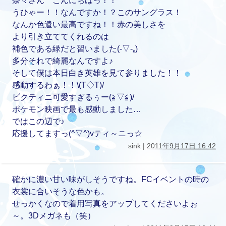
奈々さん こんにちはっ！！
うひゃー！！なんですか！？このサングラス！
なんか色遣い最高ですね！！赤の美しさを
より引き立ててくれるのは
補色である緑だと習いました(-▽-„)
多分それで綺麗なんですよ♪
そして僕は本日白き英雄を見て参りました！！
感動するわぁ！！\(T◇T)/
ビクティニ可愛すぎるぅー(≧▽≦)/
ポケモン映画で最も感動しました…
ではこの辺で♪
応援してますっ(^▽^)vティ～ニっ☆
sink |
2011年9月17日 16:42
確かに濃い甘い味がしそうですね。FCイベントの時の
衣裳に合いそうな色かも。
せっかくなので着用写真をアップしてくださいよぉ
～。3Dメガネも（笑）