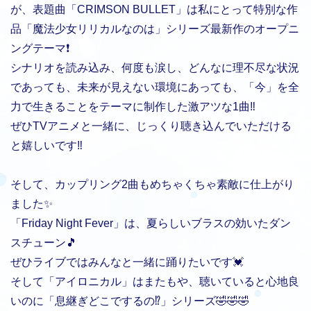
が、表題曲「CRIMSON BULLET」は私にとって特別な作
品「魔法少女リリカルなのは」シリーズ最新作のオープニ
ングテーマ❗️
シナリオを読み込み、何度も涙し、どんなに理不尽な状況
であっても、未来が見えない環境にあっても、「今」を全
力で生きることをテーマに制作した激アツな1曲‼️
ぜひTVアニメと一緒に、じっくり聴き込んでいただける
と嬉しいです‼️
そして、カップリング2曲もめちゃくちゃ素敵に仕上がり
ました✨
「Friday Night Fever」は、夏らしいブラスの効いたダン
スチューン🎵
ぜひライブではみんなと一緒に踊りたいです💓
そして「アイロニカル」はまたもや、聴いていると心地良
いのに「息継ぎどこでするの⁉️」シリーズ🤣🤣🤣