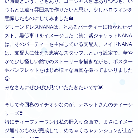
い時期ということもあり、ゴージャスさはありつつも、い
つもとは違う雰囲気で作りたいと思い、少しハロウィンを
意識したものにしてみました🎃
グリーンドレスNANAは、とあるパーティーに招かれたゲ
スト、黒◯事Ⅱをイメージした（笑）紫ジャケットNANA
は、そのパーティーを主催している支配人、メイドNANA
は、支配人に仕える忠実なスタッフ…という設定で、華や
かで少し怪しい館でのストーリーを描きながら、ポスター
やパンフレットをはじめ様々な写真を撮ってまいりました
😜
みなさんにぜひぜひ見ていただきたいです💓
そして今回私のイチオシなのが、ナネットさんのティーシ
リーズ❣️
特にティーフォーワンは私の肝入り企画で、まさにイメー
ジ通りのものが完成して、めちゃくちゃテンションが上が