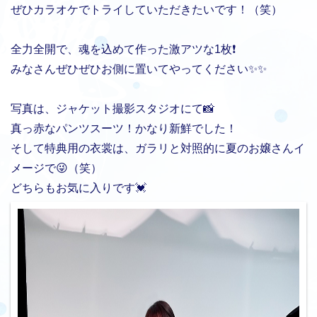
ぜひカラオケでトライしていただきたいです！（笑）
全力全開で、魂を込めて作った激アツな1枚❗️
みなさんぜひぜひお側に置いてやってください✨✨
写真は、ジャケット撮影スタジオにて📸
真っ赤なパンツスーツ！かなり新鮮でした！
そして特典用の衣裳は、ガラリと対照的に夏のお嬢さんイ
メージで😜（笑）
どちらもお気に入りです💓