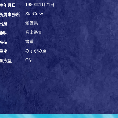
1980年1月21日
生年月日
StarCrew
所属事務所
愛媛県
出身
音楽鑑賞
趣味
書道
特技
みずがめ座
星座
O型
血液型