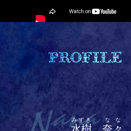
みずき
なな
水樹
奈々