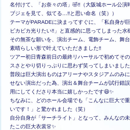
名付けて、「お奈々の塔」🤣‼️（大阪城ホール公
ブジェを見て、似てる…‼️と思い命名（笑））
テーマがPARADEに決まってすぐに、「私自身が巨
ビカビカ光りたい‼️」と直感的に思ってしまった水樹
その無茶な願いを、演出チーム、電飾チーム、舞台
素晴らしい形で叶えていただきました‼️
ツアー初日青森前日の最終リハーサルで初めてその
スさとやり切りっぷりに思わず笑ってしまいました
普段は巨大演出ものはアリーナやスタジアムのみに
せない演出だった為、演出＆舞台チームが試行錯誤
用にしてくださり本当に嬉しかったです😆✨
ちなみに、どのホール会場でも「こんなに巨大で重
いです！」と驚かれました（笑）
自分自身が「サーチライト」となって、みんなの未
たこの巨大衣裳👗✨