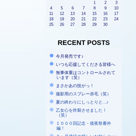
1
2
3
4
5
6
7
8
9
10
11
12
13
14
15
16
17
18
19
20
21
22
23
24
25
26
27
28
29
30
RECENT POSTS
今月発売です♪
いつも応援してくださる皆様へ
無事体重はコントロールされて
います（笑）
まさかあの技がっ！
撮影用のスプレー赤毛（笑）
夏の終わりにしっとりと...♪
乙女心を炸裂させました！
（笑）
１０００回記念・後夜祭番外
編！