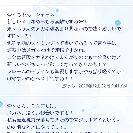
奈々ちゃん、シャッス！
新しいメガネめっちゃ素敵ですね👓✨
奈々ちゃんのメガネ姿あまり見ないので凄く嬉しいで
す(*´ω｀*)b
免許更新のタイミングって書いてあるって言う事は
運転中はメガネかけて運転ですかね。
自分は普段メガネかけてますが今のでも十分良いけど
新しいのがちょっと欲しくなってきたかも！？
フレームのデザインも重視しますがやっぱり軽くてか
けやすいのがベストですね！！
涼っち
|
2023年12月22日 9:41 AM
奈々さん、こんにちは。
メガネ、凄くお似合いですよ！
私も最近視力が落ちてきたのでマジカルアイというも
のを暇なときにやってます。