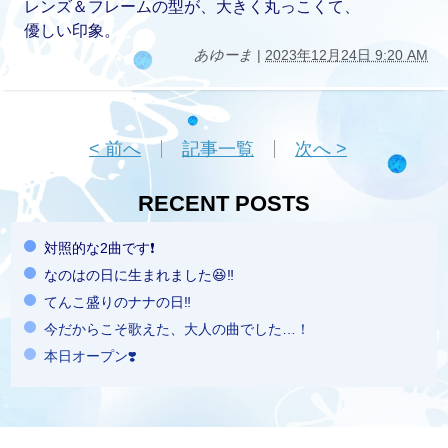
レンズ＆フレームの型が、大きく丸っこくて、
優しい印象。
あゆーま
|
2023年12月24日 9:20 AM
< 前へ
記事一覧
次へ >
RECENT POSTS
対照的な2曲です❗️
なのはの日に生まれました😆‼️
てんこ盛りのナナの日‼️
今だからこそ歌えた、大人の曲でした…！
本日オープン❣️