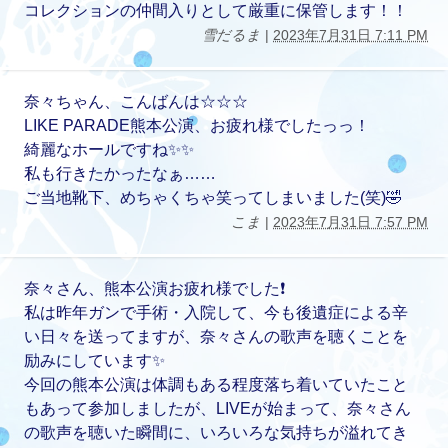
コレクションの仲間入りとして厳重に保管します！！
雪だるま
|
2023年7月31日 7:11 PM
奈々ちゃん、こんばんは☆☆☆
LIKE PARADE熊本公演、お疲れ様でしたっっ！
綺麗なホールですね✨✨
私も行きたかったなぁ……
ご当地靴下、めちゃくちゃ笑ってしまいました(笑)🤣
こま
|
2023年7月31日 7:57 PM
奈々さん、熊本公演お疲れ様でした❗️
私は昨年ガンで手術・入院して、今も後遺症による辛
い日々を送ってますが、奈々さんの歌声を聴くことを
励みにしています✨
今回の熊本公演は体調もある程度落ち着いていたこと
もあって参加しましたが、LIVEが始まって、奈々さん
の歌声を聴いた瞬間に、いろいろな気持ちが溢れてき