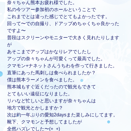
奈々ちゃん熊本お疲れ様でした。
私の今ツアー参加初のホールということで
これまでとは違った感じでとてもよかったです。
回って〜での自撮り、ドアップめちゃくちゃ良かった
ですよ〜
普段はスクリーンやモニターで大きく見れたりします
が
あそこまでアップはかなりレアでしたし
アップの奈々ちゃんが可愛くって最高でした。
クマモン+ナネットさんうちわを作って行きました。
直筆にあった馬刺しは食べられましたか？
僕は熊本ラーメンを食べました。
熊本城もすぐ近くだったので観光もできて
とてもいい遠征になりました。
リハなど忙しいと思いますが奈々ちゃんは
地方で観光とかしますか？
次は約一年ぶりの愛知2daysまた楽しみにしてます。
靴下、クマモンと予想してましたが
全然ハズレでした〜(⁠+⁠_⁠+⁠)