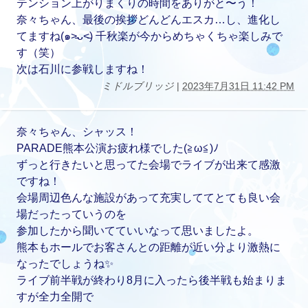
テンション上がりまくりの時間をありがと〜う！
奈々ちゃん、最後の挨拶どんどんエスカ…し、進化し
てますね(๑˃̵ᴗ˂̵) 千秋楽が今からめちゃくちゃ楽しみで
す（笑）
次は石川に参戦しますね！
ミドルブリッジ
|
2023年7月31日 11:42 PM
奈々ちゃん、シャッス！
PARADE熊本公演お疲れ様でした(≧ω≦)ﾉ
ずっと行きたいと思ってた会場でライブが出来て感激
ですね！
会場周辺色んな施設があって充実しててとても良い会
場だったっていうのを
参加したから聞いてていいなって思いましたよ。
熊本もホールでお客さんとの距離が近い分より激熱に
なったでしょうね✨
ライブ前半戦が終わり8月に入ったら後半戦も始まりま
すが全力全開で