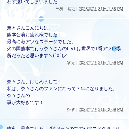
わず泣いてしまいました
三橋 範之
|
2023年7月31日 1:58 PM
奈々さんこんにちは。
熊本公演お疲れ様でした！
最高に激アツなステージでした。
火の国熊本で行う奈々さんのLIVEは世界で1番アツい場
所だったと思います＼(^o^)／
ぽえ
|
2023年7月31日 1:59 PM
奈々さん、はじめまして！
私は、奈々さんのファンになって７年になりました。
奈々さんの
事が大好きです！
ひま
|
2023年7月31日 2:09 PM
昨夜、最高でした！2階だったのですがアスペクタより