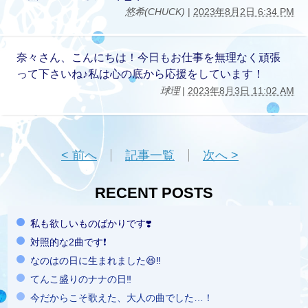
悠希(CHUCK)
|
2023年8月2日 6:34 PM
奈々さん、こんにちは！今日もお仕事を無理なく頑張
って下さいね♪私は心の底から応援をしています！
球理
|
2023年8月3日 11:02 AM
< 前へ
記事一覧
次へ >
RECENT POSTS
私も欲しいものばかりです❣️
対照的な2曲です❗️
なのはの日に生まれました😆‼️
てんこ盛りのナナの日‼️
今だからこそ歌えた、大人の曲でした…！