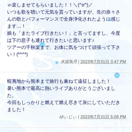
ゃ楽しませてもらいました！！＼(^o^)／
いつも歌を聴いて元気を貰っていますが、生の奈々さ
んの歌とパフォーマンスで全身浄化されたように感じ
ます…！
娘も「またライブ行きたい！」と言ってますし、今度
は下の息子も連れて行きたいと思います♪
ツアーの千秋楽まで、お体に気をつけて頑張って下さ
い！(*^^*)
水波魚月
|
2023年7月31日 3:47 PM
蝦夷地から熊本まで旅行も兼ねて遠征しました！
暑い熊本で最高に熱いライブありがとうございまし
た。
今回もしっかりと燃えて燃え尽きて灰にしていただき
ました！
ゆぃじぃ
|
2023年7月31日 5:08 PM