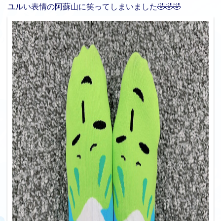
ユルい表情の阿蘇山に笑ってしまいました🤣🤣🤣