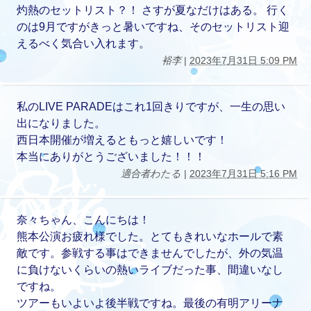
灼熱のセットリスト？！ さすが夏なだけはある。 行く
のは9月ですがきっと暑いですね、そのセットリスト迎
えるべく気合い入れます。
裕李
|
2023年7月31日 5:09 PM
私のLIVE PARADEはこれ1回きりですが、一生の思い
出になりました。
西日本開催が増えるともっと嬉しいです！
本当にありがとうございました！！！
適合者わたる
|
2023年7月31日 5:16 PM
奈々ちゃん、こんにちは！
熊本公演お疲れ様でした。とてもきれいなホールで素
敵です。参戦する事はできませんでしたが、外の気温
に負けないくらいの熱いライブだった事、間違いなし
ですね。
ツアーもいよいよ後半戦ですね。最後の有明アリーナ