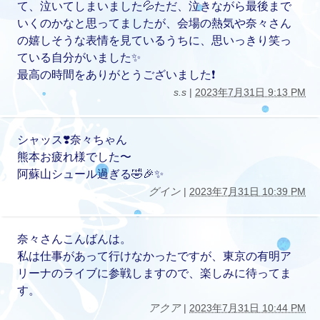
て、泣いてしまいました💦ただ、泣きながら最後まで
いくのかなと思ってましたが、会場の熱気や奈々さん
の嬉しそうな表情を見ているうちに、思いっきり笑っ
ている自分がいました✨
最高の時間をありがとうございました❗️
s.s
|
2023年7月31日 9:13 PM
シャッス❣️奈々ちゃん
熊本お疲れ様でした〜
阿蘇山シュール過ぎる🤣🎉✨
グイン
|
2023年7月31日 10:39 PM
奈々さんこんばんは。
私は仕事があって行けなかったですが、東京の有明ア
リーナのライブに参戦しますので、楽しみに待ってま
す。
アクア
|
2023年7月31日 10:44 PM