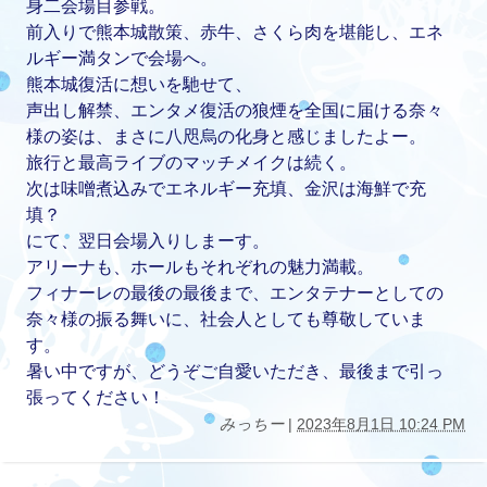
身二会場目参戦。
前入りで熊本城散策、赤牛、さくら肉を堪能し、エネ
ルギー満タンで会場へ。
熊本城復活に想いを馳せて、
声出し解禁、エンタメ復活の狼煙を全国に届ける奈々
様の姿は、まさに八咫烏の化身と感じましたよー。
旅行と最高ライブのマッチメイクは続く。
次は味噌煮込みでエネルギー充填、金沢は海鮮で充
填？
にて、翌日会場入りしまーす。
アリーナも、ホールもそれぞれの魅力満載。
フィナーレの最後の最後まで、エンタテナーとしての
奈々様の振る舞いに、社会人としても尊敬していま
す。
暑い中ですが、どうぞご自愛いただき、最後まで引っ
張ってください！
みっちー
|
2023年8月1日 10:24 PM