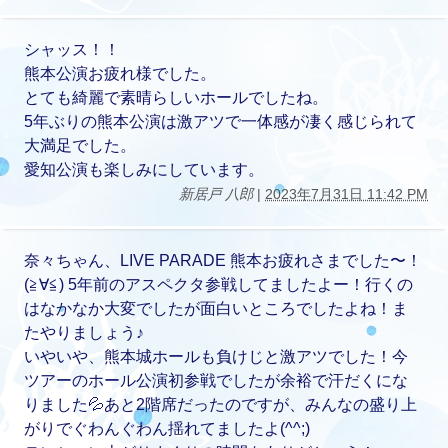
シャッス！！
熊本公演お疲れ様でした。
とても綺麗で素晴らしいホールでしたね。
5年ぶりの熊本公演は激アツで一体感が凄く感じられて
大満足でした。
愛知公演も楽しみにしています。
新居戸 八郎
|
2023年7月31日 11:42 PM
奈々ちゃん、LIVE PARADE 熊本お疲れさまでした〜！
(≧∀≦) 5年前のアスペクタ参戦してましたよー！行くの
はなかなか大変でしたが面白いところでしたよね！ま
たやりましょう♪
いやいや、熊本城ホールも負けじと激アツでした！今
ツアーのホール公演初参戦でしたが余裕で汗だくにな
りました💦あと2階席だったのですが、みんなの盛り上
がりでぐわんぐわん揺れてましたよ(^^;)