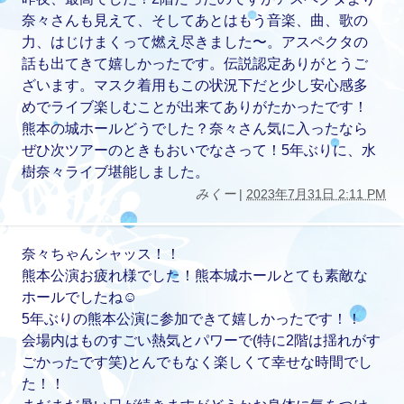
奈々さんも見えて、そしてあとはもう音楽、曲、歌の
力、はじけまくって燃え尽きました〜。アスペクタの
話も出てきて嬉しかったです。伝説認定ありがとうご
ざいます。マスク着用もこの状況下だと少し安心感多
めでライブ楽しむことが出来てありがたかったです！
熊本の城ホールどうでした？奈々さん気に入ったなら
ぜひ次ツアーのときもおいでなさって！5年ぶりに、水
樹奈々ライブ堪能しました。
みくー
|
2023年7月31日 2:11 PM
奈々ちゃんシャッス！！
熊本公演お疲れ様でした！熊本城ホールとても素敵な
ホールでしたね☺️
5年ぶりの熊本公演に参加できて嬉しかったです！！
会場内はものすごい熱気とパワーで(特に2階は揺れがす
ごかったです笑)とんでもなく楽しくて幸せな時間でし
た！！