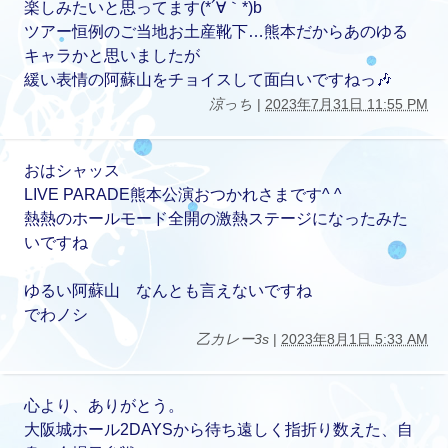
楽しみたいと思ってます(*´∀｀*)b
ツアー恒例のご当地お土産靴下…熊本だからあのゆる
キャラかと思いましたが
緩い表情の阿蘇山をチョイスして面白いですねっ🎶
涼っち
|
2023年7月31日 11:55 PM
おはシャッス
LIVE PARADE熊本公演おつかれさまです^ ^
熱熱のホールモード全開の激熱ステージになったみた
いですね
ゆるい阿蘇山 なんとも言えないですね
でわノシ
乙カレー3s
|
2023年8月1日 5:33 AM
心より、ありがとう。
大阪城ホール2DAYSから待ち遠しく指折り数えた、自