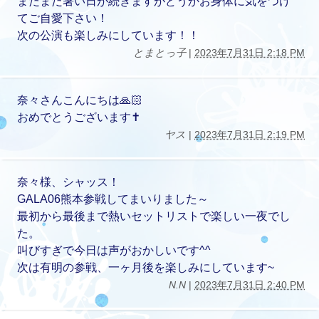
まだまだ暑い日が続きますがどうかお身体に気をつけ
てご自愛下さい！
次の公演も楽しみにしています！！
とまとっ子
|
2023年7月31日 2:18 PM
奈々さんこんにちは🙏🏻
おめでとうございます✝️
ヤス
|
2023年7月31日 2:19 PM
奈々様、シャッス！
GALA06熊本参戦してまいりました～
最初から最後まで熱いセットリストで楽しい一夜でし
た。
叫びすぎで今日は声がおかしいです^^
次は有明の参戦、一ヶ月後を楽しみにしています~
N.N
|
2023年7月31日 2:40 PM