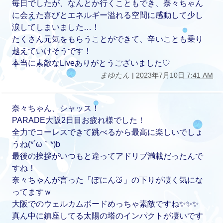
毎日でしたが、なんとか行くこともでき、奈々ちゃん
に会えた喜びとエネルギー溢れる空間に感動して少し
涙してしまいました…！
たくさん元気をもらうことができて、辛いことも乗り
越えていけそうです！
本当に素敵なLiveありがとうございました♡
まゆたん
|
2023年7月10日 7:41 AM
奈々ちゃん、シャッス！
PARADE大阪2日目お疲れ様でした！
全力でコーレスできて跳べるから最高に楽しいでしょ
うね(*´ω｀*)b
最後の挨拶がいつもと違ってアドリブ満載だったんで
すね！
奈々ちゃんが言った「ぽにん🍑」の下りが凄く気にな
ってますｗ
大阪でのウェルカムボードめっちゃ素敵ですね✨✨✨
真ん中に鎮座してる太陽の塔のインパクトが凄いです