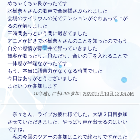
めちゃくちゃ良かったです
水樹奈々さんの歌声で全身揺さぶられました
会場のサイリウムの光でテンションがぐわぁって上が
るのが解りました
三時間あっという間に過ぎてました
アニメが好きで水樹奈々さんのことを知ったのでもう
自分の感情が青天井で昇っていきました
観客が歌ったり、飛んだり、合いの手を入れることで
一体感が半端なかったです
もう、本当に語彙力がなくなる時間でした
今日はありがとうございました
またいつか参加します
10年越しに初LIVE参加
|
2023年7月10日 12:06 AM
奈々さん、ライブお疲れ様でした。大阪２日目参加
させていただきました。やっぱり声が出せるのはいい
ですね。
私の今回のツアーの参加はこれで終わりですがまた