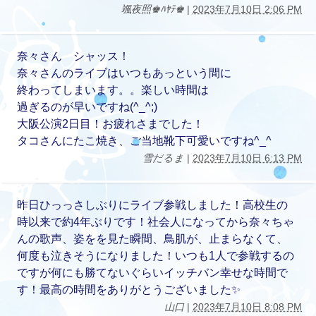
颯夜照♚ﾊﾔﾃ♚
|
2023年7月10日 2:06 PM
奈々さん シャッス！
奈々さんのライブはいつもあっという間に
終わってしまいます。。楽しい時間は
過ぎるのが早いですね(^_^;)
大阪公演2日目！お疲れさまでした！
タコさんにたこ焼き、ご当地靴下可愛いですね^_^
雪だるま
|
2023年7月10日 6:13 PM
昨日ひっっさしぶりにライブ参戦しました！高校生の
時以来で約4年ぶりです！社会人になってから奈々ちゃ
んの歌声、姿をを見た瞬間、鳥肌が、止まらなくて、
何度も泣きそうになりました！いつも1人で参戦するの
ですが何にも勝てないぐらいイッチバン幸せな時間で
す！最高の時間をありがとうございました✨
山口
|
2023年7月10日 8:08 PM