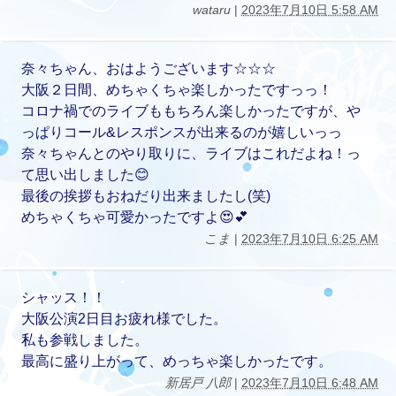
wataru
|
2023年7月10日 5:58 AM
奈々ちゃん、おはようございます☆☆☆
大阪２日間、めちゃくちゃ楽しかったですっっ！
コロナ禍でのライブももちろん楽しかったですが、や
っぱりコール&レスポンスが出来るのが嬉しいっっ
奈々ちゃんとのやり取りに、ライブはこれだよね！っ
て思い出しました😊
最後の挨拶もおねだり出来ましたし(笑)
めちゃくちゃ可愛かったですよ😍💕
こま
|
2023年7月10日 6:25 AM
シャッス！！
大阪公演2日目お疲れ様でした。
私も参戦しました。
最高に盛り上がって、めっちゃ楽しかったです。
新居戸 八郎
|
2023年7月10日 6:48 AM