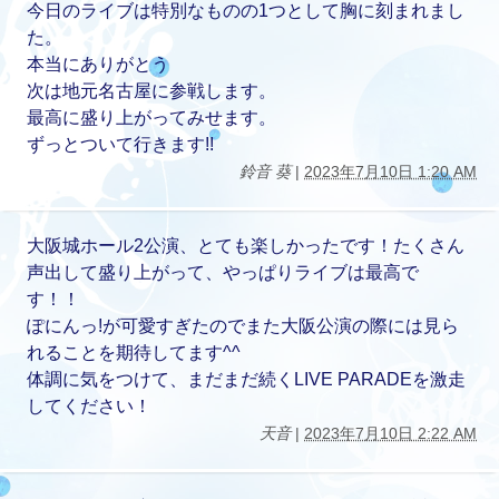
今日のライブは特別なものの1つとして胸に刻まれまし
た。
本当にありがとう
次は地元名古屋に参戦します。
最高に盛り上がってみせます。
ずっとついて行きます!!
鈴音 葵
|
2023年7月10日 1:20 AM
大阪城ホール2公演、とても楽しかったです！たくさん
声出して盛り上がって、やっぱりライブは最高で
す！！
ぽにんっ!が可愛すぎたのでまた大阪公演の際には見ら
れることを期待してます^^
体調に気をつけて、まだまだ続くLIVE PARADEを激走
してください！
天音
|
2023年7月10日 2:22 AM