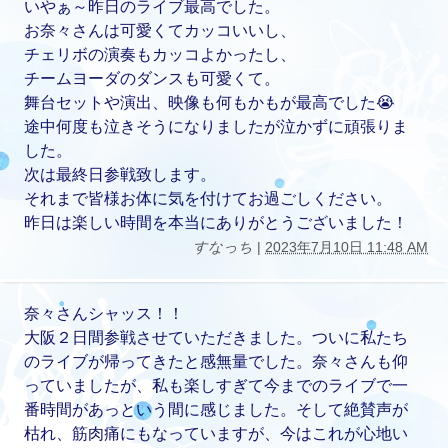
いやぁ～昨日のライブ最高でした。
お奈々さんは可愛くてカッコいいし、
チェリボの演奏もカッコよかったし、
チームヨーダのダンスも可愛くて。
舞台セットや演出、映像も何もかもが最高でした😭
途中何度も泣きそうになりましたが泣かずに頑張りま
した。
次は最終日参戦致します。
それまで皆様お体に気を付けてお過ごしください。
昨日は楽しい時間を本当にありがとうございました！
すなっち
|
2023年7月10日 11:48 AM
奈々さんシャッス！！
大阪２日間参戦させていただきました。ついに私たち
のライブが帰ってきたと感無量でした。奈々さんも仰
っていましたが、私も楽しすぎて今までのライブで一
番時間があっという間に感じました。そして絶賛声が
枯れ、筋肉痛にもなっていますが、今はこれが心地い