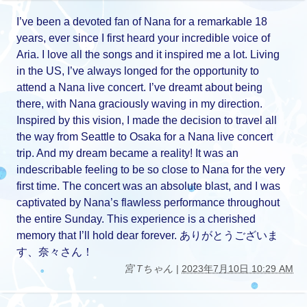
I’ve been a devoted fan of Nana for a remarkable 18
years, ever since I first heard your incredible voice of
Aria. I love all the songs and it inspired me a lot. Living
in the US, I’ve always longed for the opportunity to
attend a Nana live concert. I’ve dreamt about being
there, with Nana graciously waving in my direction.
Inspired by this vision, I made the decision to travel all
the way from Seattle to Osaka for a Nana live concert
trip. And my dream became a reality! It was an
indescribable feeling to be so close to Nana for the very
first time. The concert was an absolute blast, and I was
captivated by Nana’s flawless performance throughout
the entire Sunday. This experience is a cherished
memory that I’ll hold dear forever. ありがとうございま
す、奈々さん！
宮 Tちゃん
|
2023年7月10日 10:29 AM