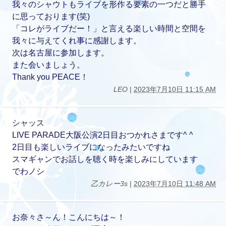
我々のシャウトもライブを形作る要素の一つだと勝手
に思っております(笑)
「コレがライブだー！」と言える楽しい時間と空間を
我々に与えてくれ事に感謝します。
次は名古屋に参加します。
また会いましょう。
Thank you PEACE！
LEO
|
2023年7月10日 11:15 AM
シャッス
LIVE PARADE大阪公演2日目おつかれさまです^ ^
2日目も楽しいライブになったみたいですね
スマギャンでお話しを聴く時を楽しみにしています
でわノシ
乙カレー3s
|
2023年7月10日 11:48 AM
お奈々さ～ん！こんにちは～！