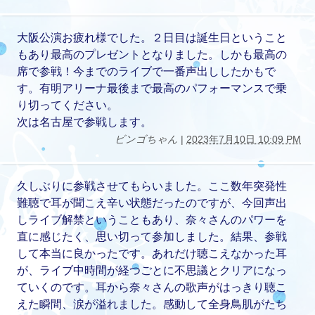
大阪公演お疲れ様でした。２日目は誕生日ということ
もあり最高のプレゼントとなりました。しかも最高の
席で参戦！今までのライブで一番声出ししたかもで
す。有明アリーナ最後まで最高のパフォーマンスで乗
り切ってください。
次は名古屋で参戦します。
ビンゴちゃん
|
2023年7月10日 10:09 PM
久しぶりに参戦させてもらいました。ここ数年突発性
難聴で耳が聞こえ辛い状態だったのですが、今回声出
しライブ解禁ということもあり、奈々さんのパワーを
直に感じたく、思い切って参加しました。結果、参戦
して本当に良かったです。あれだけ聴こえなかった耳
が、ライブ中時間が経つごとに不思議とクリアになっ
ていくのです。耳から奈々さんの歌声がはっきり聴こ
えた瞬間、涙が溢れました。感動して全身鳥肌がたち