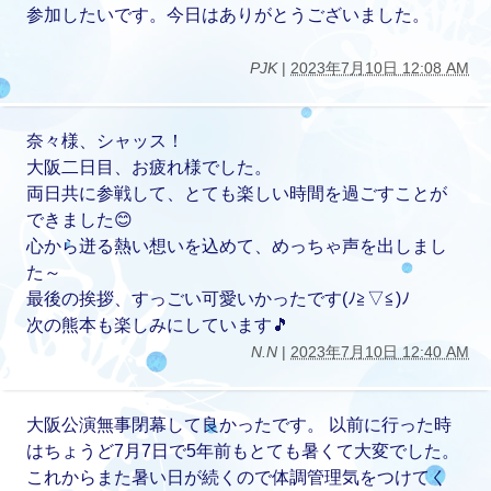
参加したいです。今日はありがとうございました。
PJK
|
2023年7月10日 12:08 AM
奈々様、シャッス！
大阪二日目、お疲れ様でした。
両日共に参戦して、とても楽しい時間を過ごすことが
できました😊
心から迸る熱い想いを込めて、めっちゃ声を出しまし
た～
最後の挨拶、すっごい可愛いかったです(ﾉ≧▽≦)ﾉ
次の熊本も楽しみにしています🎵
N.N
|
2023年7月10日 12:40 AM
大阪公演無事閉幕して良かったです。 以前に行った時
はちょうど7月7日で5年前もとても暑くて大変でした。
これからまた暑い日が続くので体調管理気をつけてく