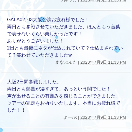
うみうし
|
2023年7月9日 11:33 PM
GALA02, 03大阪公演お疲れ様でした！
両日とも参戦させていただきました、ほんともう言葉
で表せないくらい楽しかったです！
ありがとうございました！
2日とも最後にネタが仕込まれていて？仕込まされてい
て？笑わせていただきましたw
まなぶんた
|
2023年7月9日 11:33 PM
大阪2日間参戦しました。
両日とも熱量が凄すぎて、あっという間でした！
声が出せることの有難みを感じることができました。
ツアーの完走をお祈りいたします。本当にお疲れ様で
した！！
よーTK
|
2023年7月9日 11:33 PM