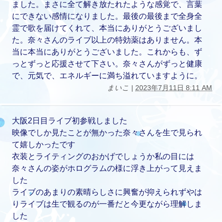
ました。まさに全て解き放たれたような感覚で、言葉
にできない感情になりました。最後の最後まで全身全
霊で歌を届けてくれて、本当にありがとうございまし
た。奈々さんのライブ以上の特効薬はありません。本
当に本当にありがとうございました。これからも、ず
っとずっと応援させて下さい。奈々さんがずっと健康
で、元気で、エネルギーに満ち溢れていますように。
まいこ
|
2023年7月11日 8:11 AM
大阪2日目ライブ初参戦しました
映像でしか見たことが無かった奈々さんを生で見られ
て嬉しかったです
衣装とライティングのおかげでしょうか私の目には
奈々さんの姿がホログラムの様に浮き上がって見えま
した
ライブのあまりの素晴らしさに興奮が抑えられずやは
りライブは生で観るのが一番だと今更ながら理解しま
した