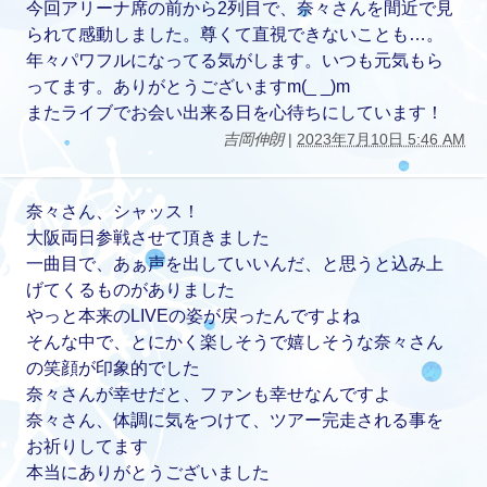
今回アリーナ席の前から2列目で、奈々さんを間近で見
られて感動しました。尊くて直視できないことも…。
年々パワフルになってる気がします。いつも元気もら
ってます。ありがとうございますm(_ _)m
またライブでお会い出来る日を心待ちにしています！
吉岡伸朗
|
2023年7月10日 5:46 AM
奈々さん、シャッス！
大阪両日参戦させて頂きました
一曲目で、あぁ声を出していいんだ、と思うと込み上
げてくるものがありました
やっと本来のLIVEの姿が戻ったんですよね
そんな中で、とにかく楽しそうで嬉しそうな奈々さん
の笑顔が印象的でした
奈々さんが幸せだと、ファンも幸せなんですよ
奈々さん、体調に気をつけて、ツアー完走される事を
お祈りしてます
本当にありがとうございました