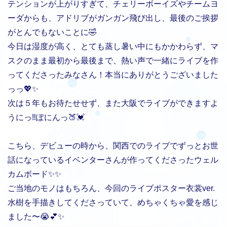
テンションが上がりすぎて、チェリーボーイズやチームヨ
ーダからも、アドリブがガンガン飛び出し、最後のご挨拶
がとんでもないことに🤣
今日は湿度が高く、とても蒸し暑い中にもかかわらず、マ
スクのまま最初から最後まで、熱い声で一緒にライブを作
ってくださったみなさん！本当にありがとうございました
っっ💖✨
次は５年もお待たせせず、また大阪でライブができますよ
うにっ‼️ぽにんっ🍑💓
こちら、デビューの時から、関西でのライブでずっとお世
話になっているイベンターさんが作ってくださったウェル
カムボード✨✨
ご当地のモノはもちろん、今回のライブポスター衣裳ver.
水樹を手描きしてくださっていて、めちゃくちゃ愛を感じ
ました〜😭💕✨