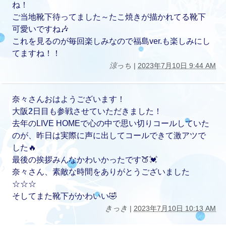
ね！
ご当地靴下待ってました～たこ焼きが描かれてる靴下
可愛いですね🎶
これを見るのが毎回楽しみなので福島ver.も楽しみにし
てますね！！
涼っち
|
2023年7月10日 9:44 AM
奈々さんおはようございます！
大阪2日目も参戦させていただきました！
去年のLIVE HOMEで心の中で思い切りコールしていた
のが、昨日は実際に声に出してコールできて激アツで
した🔥
最後の挨拶みんなかわいかったです🍑💓
奈々さん、素敵な時間をありがとうございました
☆☆☆
そしてまた靴下がかわいい🤣
きっき
|
2023年7月10日 10:13 AM