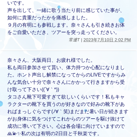
いです。
声を出して、一緒に歌う当たり前に感じていた事が、
如何に貴重だったかを痛感しました。
９月の有明にも参戦します。奈々さんも引き続きお体
をご自愛いただき、ツアーを突っ走ってください。
常連T
|
2023年7月10日 2:02 PM
奈々さん、大阪両日、お疲れ様でした。
私も両日参加させて貰い、体力持つか心配になりまし
た。ホント声出し解禁になってからのLIVEですからみ
んな気合い十分で奈々さんにかかって行きますから受
け取って下さい((´∀｀*))
タコさん靴下可愛すぎて欲しいくらいです！私もキャ
ラクターの靴下を買うのが好きなので好みの靴下があ
ればまっしぐらです(ﾉ∀｀笑)まだまだ暑い日が続きます
がお身体に気をつけてこれからのツアーを駆け抜けて
成功に導いて下さい。心は各会場に向けていますので
🙏💫✨私の次は有明の2日目と千秋楽です。