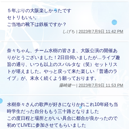
５年ぶりの大阪楽しかったです
セトリもいい。
ご当地の靴下は鉄板ですか？
しげち
|
2023年7月9日 11:42 PM
奈々ちゃん、チーム水樹の皆さま、大阪公演の開催あ
りがとうございました！2日目伺いましたが…ライブ趣
旨の通り、いつも以上のスパルタな（笑）セットリス
トが堪えました。やっと戻って来た楽しい「普通のラ
イブ」が、末永く続くよう願っております。
藤崎健一
|
2023年7月9日 11:53 PM
水樹奈々さんの歌声が好きになりかれこれ10年経ち当
時学生だった自分ももう三十路となりました
この度日程と場所とがいい具合に都合が良かったので
初めてLIVEに参加させてもらいました