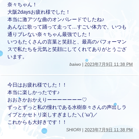
奈々ちゃん！
大阪2daysお疲れ様でした！
本当に激アツな曲のオンパレードでしたね♪
あんなに歌って踊って走って…すごい体力で、いつも
通りブレない奈々ちゃん最強でした！
いつもたくさんの言葉と笑顔と、最高のパフォーマン
スで私たちを元気と笑顔にしてくれてありがとうござ
います。
baiwo
|
2023年7月9日 11:38 PM
今日はお疲れ様でした！！
本当に楽しかったです♪
おおさかおかえりーーーーーーー♡
ずっとずっと私の憧れである水樹奈々さんの声出しラ
イブとかセトリ楽しすぎました＼( ‘ω’)／
これからも大好きです！！
SHIORI
|
2023年7月9日 11:38 PM