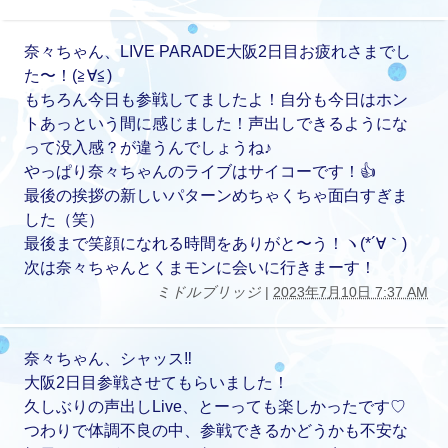
奈々ちゃん、LIVE PARADE大阪2日目お疲れさまでし
た〜！(≧∀≦)
もちろん今日も参戦してましたよ！自分も今日はホン
トあっという間に感じました！声出しできるようにな
って没入感？が違うんでしょうね♪
やっぱり奈々ちゃんのライブはサイコーです！👍
最後の挨拶の新しいパターンめちゃくちゃ面白すぎま
した（笑）
最後まで笑顔になれる時間をありがと〜う！ヽ(*´∀｀)
次は奈々ちゃんとくまモンに会いに行きまーす！
ミドルブリッジ
|
2023年7月10日 7:37 AM
奈々ちゃん、シャッス‼︎
大阪2日目参戦させてもらいました！
久しぶりの声出しLive、とーっても楽しかったです♡
つわりで体調不良の中、参戦できるかどうかも不安な