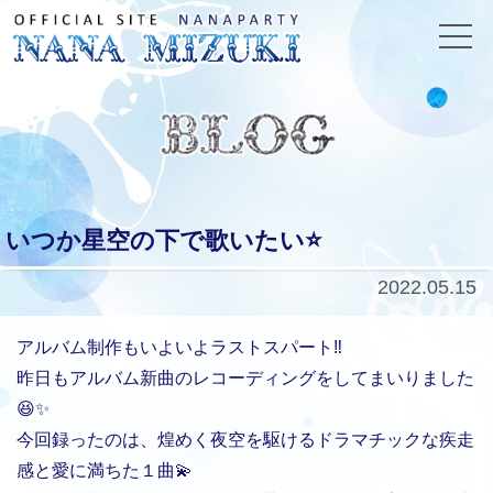
いつか星空の下で歌いたい⭐️
2022.05.15
アルバム制作もいよいよラストスパート‼️
昨日もアルバム新曲のレコーディングをしてまいりました
😆✨
今回録ったのは、煌めく夜空を駆けるドラマチックな疾走
感と愛に満ちた１曲💫