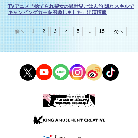
TVアニメ「捨てられ聖女の異世界ごはん旅 隠れスキルで
キャンピングカーを召喚しました」出演情報
前へ
1
2
3
4
5
...
15
次へ