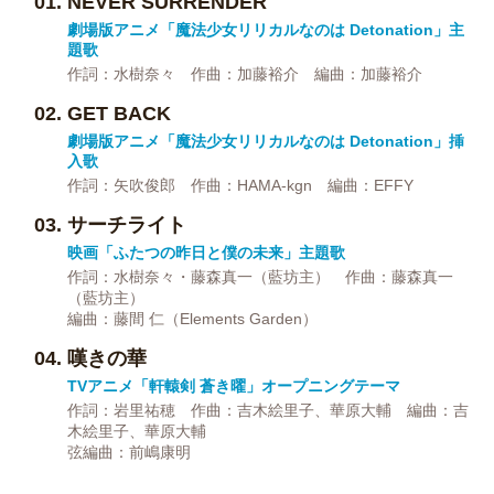
NEVER SURRENDER
劇場版アニメ「魔法少女リリカルなのは Detonation」主
題歌
作詞：水樹奈々 作曲：加藤裕介 編曲：加藤裕介
GET BACK
劇場版アニメ「魔法少女リリカルなのは Detonation」挿
入歌
作詞：矢吹俊郎 作曲：HAMA-kgn 編曲：EFFY
サーチライト
映画「ふたつの昨日と僕の未来」主題歌
作詞：水樹奈々・藤森真一（藍坊主） 作曲：藤森真一
（藍坊主）
編曲：藤間 仁（Elements Garden）
嘆きの華
TVアニメ「軒轅剣 蒼き曜」オープニングテーマ
作詞：岩里祐穂 作曲：吉木絵里子、華原大輔 編曲：吉
木絵里子、華原大輔
弦編曲：前嶋康明