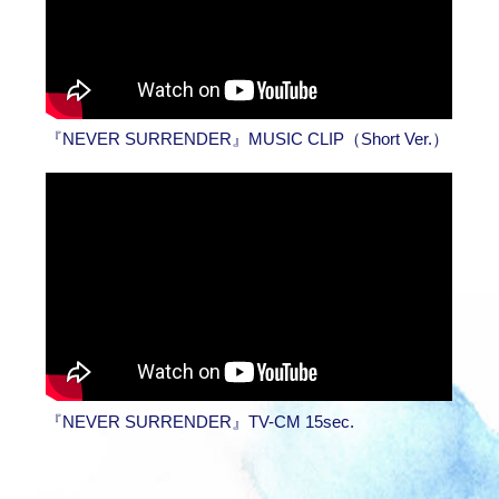
『NEVER SURRENDER』MUSIC CLIP（Short Ver.）
『NEVER SURRENDER』TV-CM 15sec.