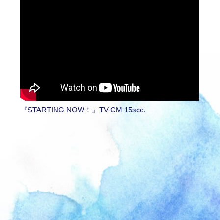
『STARTING NOW！』TV-CM 15sec.