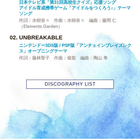
日本テレビ系「第31回高校生クイズ」応援ソング
アイドル育成携帯ゲーム「アイドルをつくろう♪」テーマ
ソング
作詞：水樹奈々 作曲：水樹奈々 編曲：藤間 仁
（Elements Garden）
UNBREAKABLE
ニンテンドー3DS版 / PSP版「アンチェインブレイズレク
ス」オープニングテーマ
作詞：藤林聖子 作曲：俊龍 編曲：陶山 隼
DISCOGRAPHY LIST