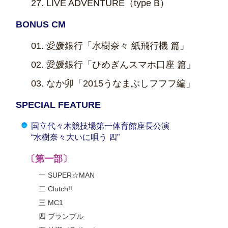
LIVE ADVENTURE（type B）
BONUS CM
愛媛銀行「水樹奈々 紙飛行機 篇」
愛媛銀行「ひめぎんスマホ口座 篇」
なか卯「2015うなまぶしフフフ編」
SPECIAL FEATURE
国立代々木競技場第一体育館座長公演
“水樹奈々大いに唄う 四”
〔第一部〕
一 SUPER☆MAN
二 Clutch!!
三 MC1
四 ブランブル