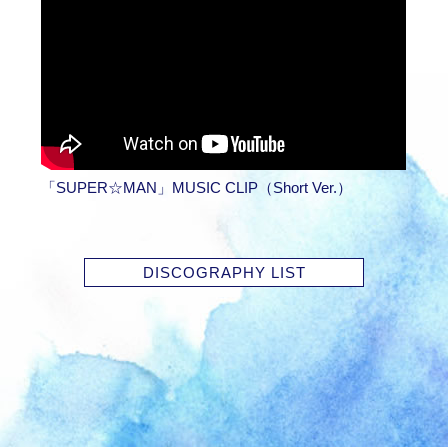
「SUPER☆MAN」MUSIC CLIP（Short Ver.）
DISCOGRAPHY LIST