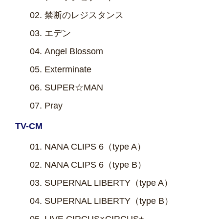
禁断のレジスタンス
エデン
Angel Blossom
Exterminate
SUPER☆MAN
Pray
TV-CM
NANA CLIPS 6（type A）
NANA CLIPS 6（type B）
SUPERNAL LIBERTY（type A）
SUPERNAL LIBERTY（type B）
LIVE CIRCUS×CIRCUS+