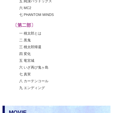
五 純潔パラドックス
六 MC2
七 PHANTOM MINDS
〔第二部〕
一 桃太郎とは
二 黒鬼
三 桃太郎帰還
四 変化
五 竜宮城
六 いざ再び鬼ヶ島
七 真実
八 カーテンコール
九 エンディング
MOVIE