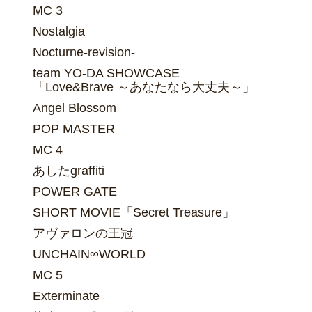
MC 3
Nostalgia
Nocturne-revision-
team YO-DA SHOWCASE
「Love&Brave ～あなたなら大丈夫～」
Angel Blossom
POP MASTER
MC 4
あしたgraffiti
POWER GATE
SHORT MOVIE「Secret Treasure」
アヴァロンの王冠
UNCHAIN∞WORLD
MC 5
Exterminate