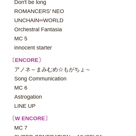
Don't be long
ROMANCERS' NEO
UNCHAIN∞WORLD
Orchestral Fantasia
MC 5
innocent starter
〔ENCORE〕
アノネ～まみむめ☆もがちょ～
Song Communication
MC 6
Astrogation
LINE UP
〔W ENCORE〕
MC 7