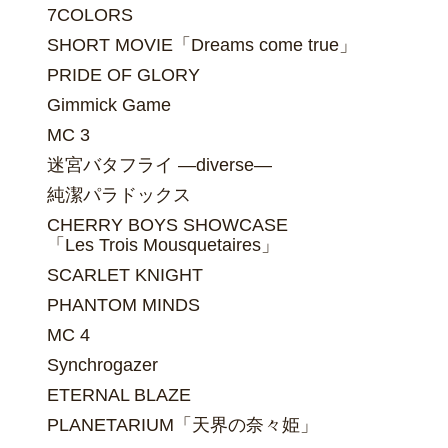
7COLORS
SHORT MOVIE「Dreams come true」
PRIDE OF GLORY
Gimmick Game
MC 3
迷宮バタフライ ―diverse―
純潔パラドックス
CHERRY BOYS SHOWCASE
「Les Trois Mousquetaires」
SCARLET KNIGHT
PHANTOM MINDS
MC 4
Synchrogazer
ETERNAL BLAZE
PLANETARIUM「天界の奈々姫」