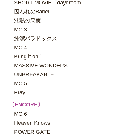
SHORT MOVIE「daydream」
囚われのBabel
沈黙の果実
MC 3
純潔パラドックス
MC 4
Bring it on！
MASSIVE WONDERS
UNBREAKABLE
MC 5
Pray
〔ENCORE〕
MC 6
Heaven Knows
POWER GATE