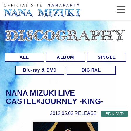
ALL
ALBUM
SINGLE
Blu-ray & DVD
DIGITAL
NANA MIZUKI LIVE
CASTLE×JOURNEY -KING-
2012.05.02 RELEASE
BD＆DVD