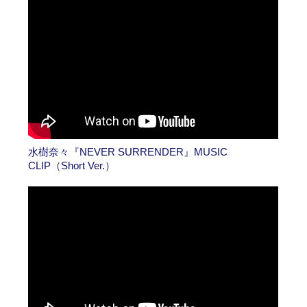
水樹奈々『NEVER SURRENDER』MUSIC
CLIP（Short Ver.）