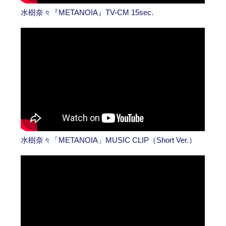
水樹奈々『METANOIA』TV-CM 15sec.
水樹奈々「METANOIA」MUSIC CLIP（Short Ver.）