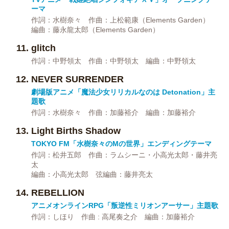
ーマ
作詞：水樹奈々 作曲：上松範康（Elements Garden）
編曲：藤永龍太郎（Elements Garden）
glitch
作詞：中野領太 作曲：中野領太 編曲：中野領太
NEVER SURRENDER
劇場版アニメ「魔法少女リリカルなのは Detonation」主
題歌
作詞：水樹奈々 作曲：加藤裕介 編曲：加藤裕介
Light Births Shadow
TOKYO FM「水樹奈々のMの世界」エンディングテーマ
作詞：松井五郎 作曲：ラムシーニ・小高光太郎・藤井亮
太
編曲：小高光太郎 弦編曲：藤井亮太
REBELLION
アニメオンラインRPG「叛逆性ミリオンアーサー」主題歌
作詞：しほり 作曲 : 高尾奏之介 編曲：加藤裕介