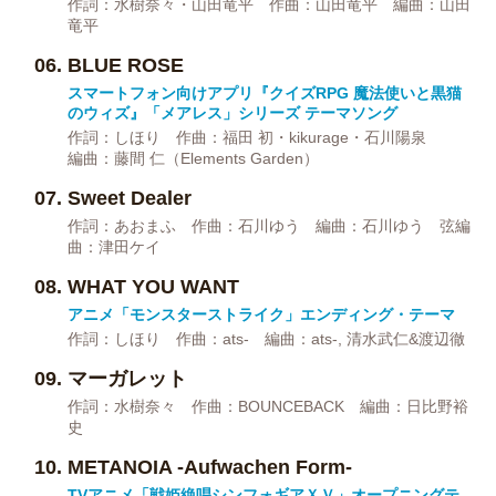
作詞：水樹奈々・山田竜平 作曲：山田竜平 編曲：山田
竜平
BLUE ROSE
スマートフォン向けアプリ『クイズRPG 魔法使いと黒猫
のウィズ』「メアレス」シリーズ テーマソング
作詞：しほり 作曲：福田 初・kikurage・石川陽泉
編曲：藤間 仁（Elements Garden）
Sweet Dealer
作詞：あおまふ 作曲：石川ゆう 編曲：石川ゆう 弦編
曲：津田ケイ
WHAT YOU WANT
アニメ「モンスターストライク」エンディング・テーマ
作詞：しほり 作曲：ats- 編曲：ats-, 清水武仁&渡辺徹
マーガレット
作詞：水樹奈々 作曲：BOUNCEBACK 編曲：日比野裕
史
METANOIA -Aufwachen Form-
TVアニメ「戦姫絶唱シンフォギアＸＶ」オープニングテ