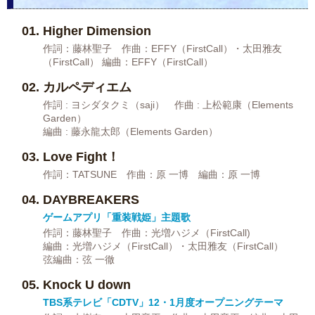
Higher Dimension
作詞：藤林聖子 作曲：EFFY（FirstCall）・太田雅友
（FirstCall） 編曲：EFFY（FirstCall）
カルペディエム
作詞 : ヨシダタクミ（saji） 作曲 : 上松範康（Elements
Garden）
編曲 : 藤永龍太郎（Elements Garden）
Love Fight！
作詞：TATSUNE 作曲：原 一博 編曲：原 一博
DAYBREAKERS
ゲームアプリ「重装戦姫」主題歌
作詞：藤林聖子 作曲：光増ハジメ（FirstCall)
編曲：光増ハジメ（FirstCall）・太田雅友（FirstCall）
弦編曲：弦 一徹
Knock U down
TBS系テレビ「CDTV」12・1月度オープニングテーマ