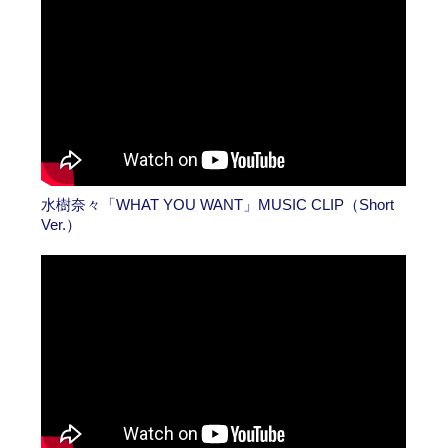
水樹奈々「WHAT YOU WANT」MUSIC CLIP（Short
Ver.）