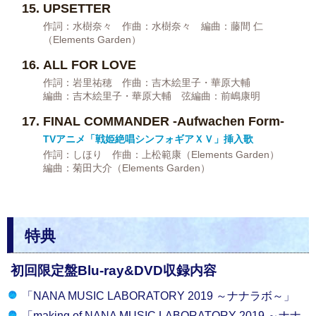
UPSETTER
作詞：水樹奈々 作曲：水樹奈々 編曲：藤間 仁
（Elements Garden）
ALL FOR LOVE
作詞：岩里祐穂 作曲：吉木絵里子・華原大輔
編曲：吉木絵里子・華原大輔 弦編曲：前嶋康明
FINAL COMMANDER -Aufwachen Form-
TVアニメ「戦姫絶唱シンフォギアＸＶ」挿入歌
作詞：しほり 作曲：上松範康（Elements Garden）
編曲：菊田大介（Elements Garden）
特典
初回限定盤Blu-ray&DVD収録内容
「NANA MUSIC LABORATORY 2019 ～ナナラボ～」
「making of NANA MUSIC LABORATORY 2019 ～ナナ