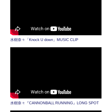
水樹奈々「Knock U down」MUSIC CLIP
水樹奈々『CANNONBALL RUNNING』LONG SPOT