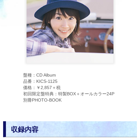
盤種：CD Album
品番：KICS-1125
価格：￥2,857＋税
初回限定盤特典：特製BOX＋オールカラー24P
別冊PHOTO-BOOK
収録内容