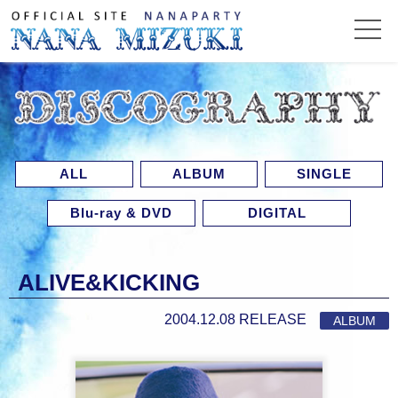
ALL
ALBUM
SINGLE
Blu-ray & DVD
DIGITAL
ALIVE&KICKING
2004.12.08 RELEASE
ALBUM