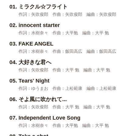
ミラクル☆フライト
作詞：矢吹俊郎 作曲：矢吹俊郎 編曲：矢吹俊郎
innocent starter
作詞：水樹奈々 作曲：大平勉 編曲：大平 勉
FAKE ANGEL
作詞：水樹奈々 作曲：飯田高広 編曲：飯田高広
大好きな君へ
作詞：矢吹俊郎 作曲：大平 勉 編曲：大平 勉
Tears' Night
作詞：ゆうまお 作曲：上松範康 編曲：上松範康
そよ風に吹かれて...
作詞：矢吹俊郎 作曲：大平 勉 編曲：大平 勉
Independent Love Song
作詞：水樹奈々 作曲：大平勉 編曲：大平 勉