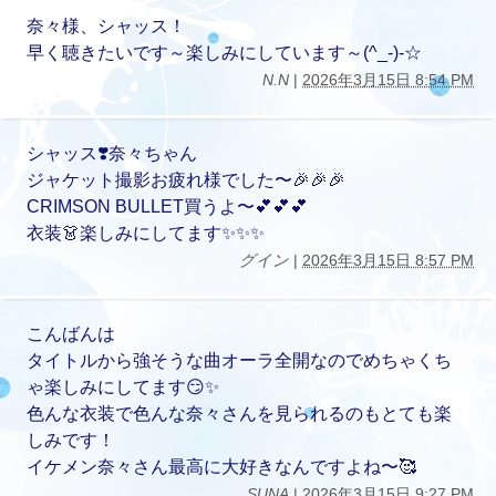
奈々様、シャッス！
早く聴きたいです～楽しみにしています～(^_-)-☆
N.N
|
2026年3月15日 8:54 PM
シャッス❣️奈々ちゃん
ジャケット撮影お疲れ様でした〜🎉🎉🎉
CRIMSON BULLET買うよ〜💕💕💕
衣装👗楽しみにしてます✨✨✨
グイン
|
2026年3月15日 8:57 PM
こんばんは
タイトルから強そうな曲オーラ全開なのでめちゃくち
ゃ楽しみにしてます😏✨
色んな衣装で色んな奈々さんを見られるのもとても楽
しみです！
イケメン奈々さん最高に大好きなんですよね〜🥰
SUNA
|
2026年3月15日 9:27 PM