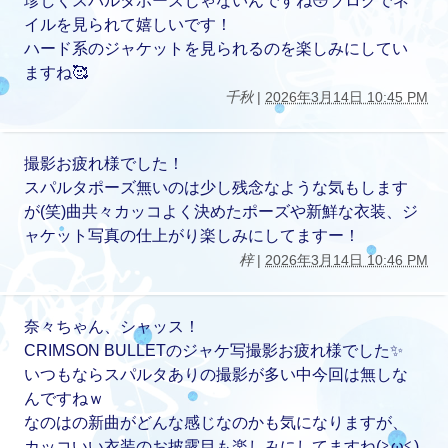
珍しくスパルタポーズじゃないんですね😳ブログでネ
イルを見られて嬉しいです！
ハード系のジャケットを見られるのを楽しみにしてい
ますね🥰
千秋
|
2026年3月14日 10:45 PM
撮影お疲れ様でした！
スパルタポーズ無いのは少し残念なような気もします
が(笑)曲共々カッコよく決めたポーズや新鮮な衣装、ジ
ャケット写真の仕上がり楽しみにしてますー！
梓
|
2026年3月14日 10:46 PM
奈々ちゃん、シャッス！
CRIMSON BULLETのジャケ写撮影お疲れ様でした✨
いつもならスパルタありの撮影が多い中今回は無しな
んですねｗ
なのはの新曲がどんな感じなのかも気になりますが、
カッコいい衣装のお披露目も楽しみにしてますね(≧ω≦)