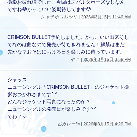
撮影お疲れ様でした。今回はスパルタポーズなしなん
ですね😅かっこいい姿期待してます😊
シャチホコおやじ
|
2026年3月15日 11:46 AM
CRIMSON BULLET予約しました。かっこいい出来そし
てなのは曲なので発売が待ちきれません！解禁はまだ
先かな？おそばにおける日を楽しみに待っています。
やこ
|
2026年3月15日 3:56 PM
シャッス
ニューシングル「CRIMSON BULLET」のジャケット撮
影おつかれさまです^ ^
どんなジャケット写真になったのか？
ニューシングルの発売日が楽しみです^ ^
でわノシ
乙カレー3s
|
2026年3月15日 4:26 PM