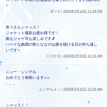
ﾉ
涼っち
|
2026年3月14日 11:36 PM
奈々さんシャッス！
ジャケット撮影お疲れ様です！
曲もジャケ写も楽しみです🎵
ハードな曲調の新たななのは曲を聴ける日が待ち遠し
いです✨
りりかる
|
2026年3月15日 12:15 AM
ニュー・シングル
おめでとう御座います♪♪♪
。。。
よこやんよこ
|
2026年3月15日 12:20 AM
シャッス！！