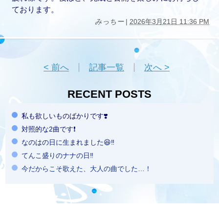
ております。
みっちー
|
2026年3月21日 11:36 PM
< 前へ
記事一覧
次へ >
RECENT POSTS
私も欲しいものばかりです❣️
対照的な2曲です❗️
なのはの日に生まれました😆‼️
てんこ盛りのナナの日‼️
今だからこそ歌えた、大人の曲でした…！