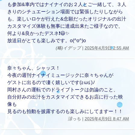
も参加&車内ではナイナイのお２人とご一緒して、３人
きりのシチュエーション場面では緊張したりしながら
も、楽しいロケが行えた&念願だったオリジナルの出汁
カスタマイズ体験も無事に達成出来たご様子なので、
何より&良かったデスネ❗😃✨
放送日がとても楽しみです。o(^o^)o
(略)イデップ
|
2025年4月9日 2:55 AM
奈々ちゃん、シャッス！
今夜の週刊ナイナイミュージックに奈々ちゃんが
ゲストに出るので凄く嬉しいです(≧ω≦)ﾉ
岡村さんの運転でのドライブトークは勿論のこと、
自分好みの出汁をカスタマイズできるお店に行った映
像も
見るのも拍動を披露するのも楽しみにしてますー！！
涼っち
|
2025年4月9日 8:47 AM