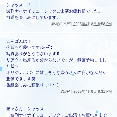
シャッス！！
週刊ナイナイミュージックご出演お疲れ様でした。
放送を楽しみにしています。
新居戸 八郎
|
2025年4月8日 8:58 PM
こんばんは！
今日も可愛いですね〜🥰
写真ありがとうございます❣️
リアタイ出来るか分からないですが、録画予約しまし
た🙌✨
オリジナル出汁に嬉しそうな奈々さんの姿がなんだか
想像できます笑
番組楽しみに頑張ります〜🥳
SUNA
|
2025年4月8日 9:31 PM
奈々さん シャッス！
「週刊ナイナイミュージック」ご出演！お疲れさまで