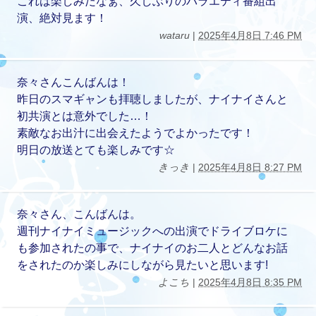
これは楽しみだなぁ、久しぶりのバラエティ番組出
演、絶対見ます！
wataru
|
2025年4月8日 7:46 PM
奈々さんこんばんは！
昨日のスマギャンも拝聴しましたが、ナイナイさんと
初共演とは意外でした…！
素敵なお出汁に出会えたようでよかったです！
明日の放送とても楽しみです☆
きっき
|
2025年4月8日 8:27 PM
奈々さん、こんばんは。
週刊ナイナイミュージックへの出演でドライブロケに
も参加されたの事で、ナイナイのお二人とどんなお話
をされたのか楽しみにしながら見たいと思います!
よこち
|
2025年4月8日 8:35 PM