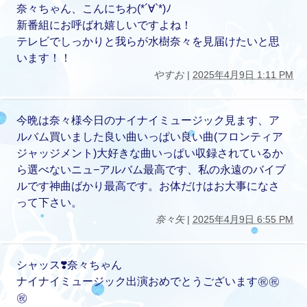
奈々ちゃん、こんにちわ(*´∀`*)ﾉ
新番組にお呼ばれ嬉しいですよね！
テレビでしっかりと我らが水樹奈々を見届けたいと思
います！！
やすお
|
2025年4月9日 1:11 PM
今晩は奈々様今日のナイナイミュージック見ます、ア
ルバム買いました良い曲いっぱい良い曲(フロンティア
ジャッジメント)大好きな曲いっぱい収録されているか
ら選べないニュ−アルバム最高です、私の永遠のバイブ
ルです神曲ばかり最高です。お体だけはお大事になさ
って下さい。
奈々矢
|
2025年4月9日 6:55 PM
シャッス❣️奈々ちゃん
ナイナイミュージック出演おめでとうございます㊗️㊗️
㊗️