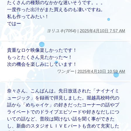
たくさんの種類のなかかな迷いそうです。。。
一度作った出汁がまた買えるのも凄いですね。
私も作ってみたい！
ではー
ヨリユキ(7054)
|
2025年4月10日 7:57 AM
貴重なロケ映像楽しかったです！
もっとたくさん見たかった〜！
次の機会を楽しみにしています！
ワンダー
|
2025年4月10日 10:59 AM
奈々さん、こんばんは。先日放送された「ナイナイミ
ュージック」を録画で拝見しました。堀越高校時代の
話から「めちゃイケ」の好きだったコーナーの話やプ
ライベートでのドライブエピソードや好きなだしにつ
いての話など、普段は聞けない話を聞く事ができた
し、新曲のスタジオＬＩＶＥパートも含めて充実した