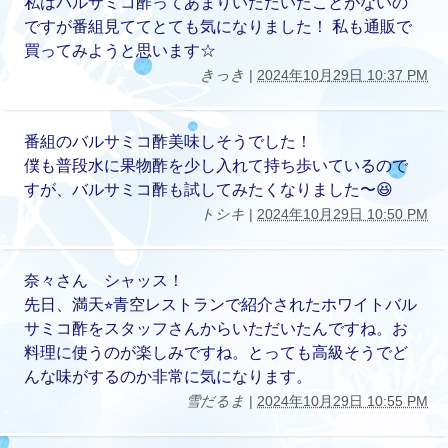
私はバルサミコ酢ってあまりいただいたことがないの
ですが番組見ててとても気になりました！ 私も通販で
買ってみようと思います☆
きっき
|
2024年10月29日 10:37 PM
番組のバルサミコ酢美味しそうでした！
僕も普段水に果物酢を少し入れて持ち歩いているので
すが、バルサミコ酢も試してみたくなりました〜😆
トシキ
|
2024年10月29日 10:50 PM
奈々さん シャッス！
先日、満天⭐︎青空レストランで紹介されたホワイトバル
サミコ酢をスタッフさんからいただいたんですね。お
料理に使うのが楽しみですね。とっても高級そうでど
んな味がするのか非常に気になります。
雪だるま
|
2024年10月29日 10:55 PM