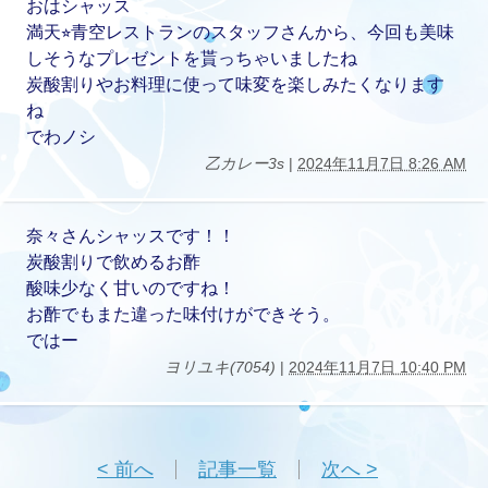
おはシャッス
満天⭐︎青空レストランのスタッフさんから、今回も美味
しそうなプレゼントを貰っちゃいましたね
炭酸割りやお料理に使って味変を楽しみたくなります
ね
でわノシ
乙カレー3s
|
2024年11月7日 8:26 AM
奈々さんシャッスです！！
炭酸割りで飲めるお酢
酸味少なく甘いのですね！
お酢でもまた違った味付けができそう。
ではー
ヨリユキ(7054)
|
2024年11月7日 10:40 PM
< 前へ
記事一覧
次へ >