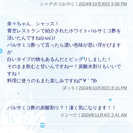
シャチホコおやじ
|
2024年10月30日 5:06 PM
奈々ちゃん、シャッス！
青空レストランで紹介されたホワイトバルサミコ酢を
頂いたんですね(≧ω≦)ﾉ
バルサミコ酢って言ったら濃い色味が思い浮かびます
が
白いタイプの物もあるんだとビックリしました！
そのまま飲むと甘いんですねー！炭酸水割りもいいで
すね！
料理に使うのもまた楽しみですね(*´∀｀*)b
涼っち
|
2024年10月30日 8:15 PM
バルサミコ酢の炭酸割り？！凄く気になります！！
りょーた
|
2024年11月4日 2:41 AM