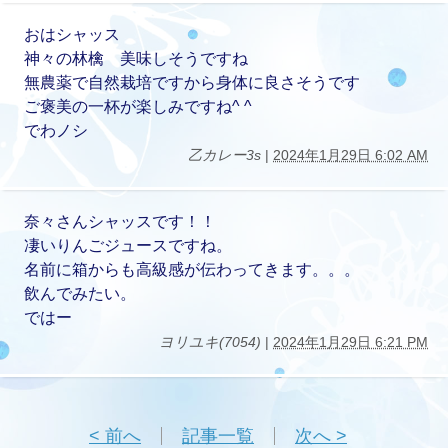
おはシャッス
神々の林檎 美味しそうですね
無農薬で自然栽培ですから身体に良さそうです
ご褒美の一杯が楽しみですね^ ^
でわノシ
乙カレー3s
|
2024年1月29日 6:02 AM
奈々さんシャッスです！！
凄いりんごジュースですね。
名前に箱からも高級感が伝わってきます。。。
飲んでみたい。
ではー
ヨリユキ(7054)
|
2024年1月29日 6:21 PM
< 前へ
記事一覧
次へ >