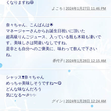
くなりますね😆
よこち
|
2024年1月27日 11:46 PM
奈々ちゃん、こんばんは🌟
マネージャーさんからお誕生日祝いに頂いた
超高級りんごジュース、入っている瓶も木箱も凄いで
す。美味しさは間違いなしですね。
是非とも自分へのご褒美に、味わって飲んで下さい
ね。
香代子
|
2024年1月28日 12:15 AM
シャッス❣️奈々ちゃん
めっちゃ美味しそうですね〜😋
どんな味なんだろう
気になる〜🎉✨✨
グイン
|
2024年1月28日 12:24 AM