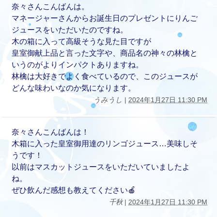
奈々さんこんばんは。
マネージャーさんからお誕生日のプレゼントにりんご
ジュースをいただいたのですね。
木の箱に入って高級そうな見た目ですが
皇室御献上品と言った文字や、商品名の神々の林檎と
いうのがよりインパクトありますね。
林檎は大好きでよく食べているので、このジュースが
どんな味わいなのか気になります。
うみうし
|
2024年1月27日 11:30 PM
奈々さんこんばんは！
木箱に入った皇室御用達のリンゴジュース…美味しそ
うです！
以前はマスカットジュースをいただいていましたよ
ね。
ぜひ飲んだ感想も教えてください🍎
千秋
|
2024年1月27日 11:30 PM