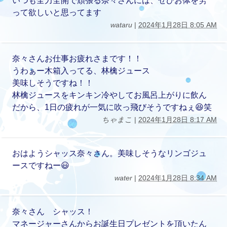
いつも全力全開で頑張る奈々さんには、ぜひお体を労
って欲しいと思ってます
wataru
|
2024年1月28日 8:05 AM
奈々さんお仕事お疲れさまです！！
うわぁー木箱入ってる、林檎ジュース
美味しそうですね！！
林檎ジュースをキンキン冷やしてお風呂上がりに飲ん
だから、1日の疲れが一気に吹っ飛びそうですねぇ😆笑
ちゃまこ
|
2024年1月28日 8:17 AM
おはようシャッス奈々さん。美味しそうなリンゴジュ
ースですねー😃
water
|
2024年1月28日 8:34 AM
奈々さん シャッス！
マネージャーさんからお誕生日プレゼントを頂いたん