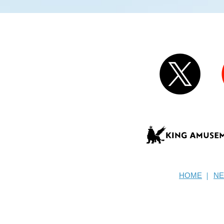
HOME
N